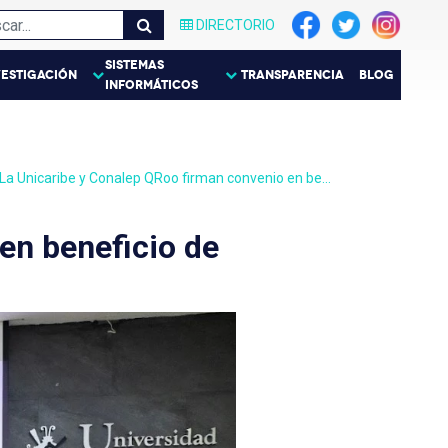
DIRECTORIO
SISTEMAS
VESTIGACIÓN
TRANSPARENCIA
BLOG
INFORMÁTICOS
La Unicaribe y Conalep QRoo firman convenio en be…
en beneficio de