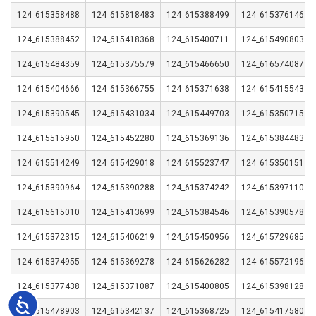
124_615358488
124_615818483
124_615388499
124_615376146
124_615388452
124_615418368
124_615400711
124_615490803
124_615484359
124_615375579
124_615466650
124_616574087
124_615404666
124_615366755
124_615371638
124_615415543
124_615390545
124_615431034
124_615449703
124_615350715
124_615515950
124_615452280
124_615369136
124_615384483
124_615514249
124_615429018
124_615523747
124_615350151
124_615390964
124_615390288
124_615374242
124_615397110
124_615615010
124_615413699
124_615384546
124_615390578
124_615372315
124_615406219
124_615450956
124_615729685
124_615374955
124_615369278
124_615626282
124_615572196
124_615377438
124_615371087
124_615400805
124_615398128
Accesibilidad
124_615478903
124_615342137
124_615368725
124_615417580