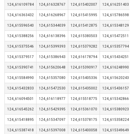
124_616109784
124_616328767
124_615402007
124_616251403
124_616363432
124_616268967
124_615415995
124_615786598
124_615596540
124_615344039
124_615412875
124_615348129
124_615388256
124_616138396
124_615380503
124_615472511
124_615375546
124_615399393
124_615379282
124_615357794
124_615379517
124_615386943
124_616178794
124_615434251
124_615390741
124_615620648
124_615390917
124_616248990
124_615584990
124_615357080
124_615405336
124_615620243
124_615432833
124_615472530
124_615435002
124_615436157
124_616094501
124_616118977
124_615518775
124_615342866
124_616545262
124_615429395
124_615361070
124_615380923
124_615418895
124_615347097
124_615378175
124_615358224
124_615387418
124_615397008
124_615400058
124_615349649