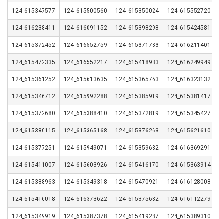
124_615347577
124_615500560
124_615350024
124_615552720
124_616238411
124_616091152
124_615398298
124_615424581
124_615372452
124_616552759
124_615371733
124_616211401
124_615472335
124_616552217
124_615418933
124_616249949
124_615361252
124_615613635
124_615365763
124_616323132
124_615346712
124_615992288
124_615385919
124_615381417
124_615372680
124_615388410
124_615372819
124_615345427
124_615380115
124_615365168
124_615376263
124_615621610
124_615377251
124_615949071
124_615359632
124_616369291
124_615411007
124_615603926
124_615416170
124_615363914
124_615388963
124_615349318
124_615470921
124_616128008
124_615416018
124_616373622
124_615375682
124_616112279
124_615349919
124_615387378
124_615419287
124_615389310