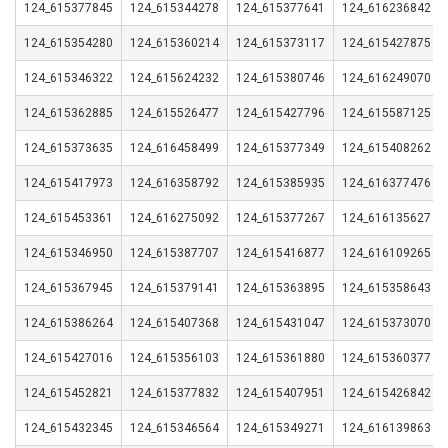
124_615377845
124_615344278
124_615377641
124_616236842
124_615354280
124_615360214
124_615373117
124_615427875
124_615346322
124_615624232
124_615380746
124_616249070
124_615362885
124_615526477
124_615427796
124_615587125
124_615373635
124_616458499
124_615377349
124_615408262
124_615417973
124_616358792
124_615385935
124_616377476
124_615453361
124_616275092
124_615377267
124_616135627
124_615346950
124_615387707
124_615416877
124_616109265
124_615367945
124_615379141
124_615363895
124_615358643
124_615386264
124_615407368
124_615431047
124_615373070
124_615427016
124_615356103
124_615361880
124_615360377
124_615452821
124_615377832
124_615407951
124_615426842
124_615432345
124_615346564
124_615349271
124_616139863