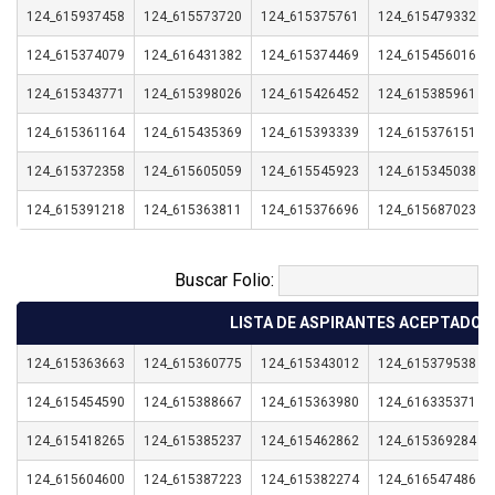
124_615937458
124_615573720
124_615375761
124_615479332
124_615374079
124_616431382
124_615374469
124_615456016
124_615343771
124_615398026
124_615426452
124_615385961
124_615361164
124_615435369
124_615393339
124_615376151
124_615372358
124_615605059
124_615545923
124_615345038
124_615391218
124_615363811
124_615376696
124_615687023
Buscar Folio:
LISTA DE ASPIRANTES ACEPTADOS
124_615363663
124_615360775
124_615343012
124_615379538
124_615454590
124_615388667
124_615363980
124_616335371
124_615418265
124_615385237
124_615462862
124_615369284
124_615604600
124_615387223
124_615382274
124_616547486