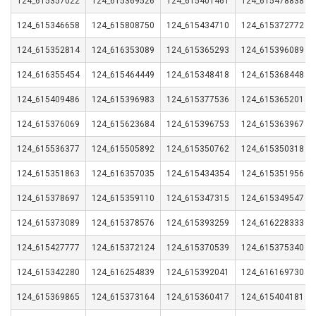
124_615357022
124_615369526
124_615401461
124_615478838
124_615346658
124_615808750
124_615434710
124_615372772
124_615352814
124_616353089
124_615365293
124_615396089
124_616355454
124_615464449
124_615348418
124_615368448
124_615409486
124_615396983
124_615377536
124_615365201
124_615376069
124_615623684
124_615396753
124_615363967
124_615536377
124_615505892
124_615350762
124_615350318
124_615351863
124_616357035
124_615434354
124_615351956
124_615378697
124_615359110
124_615347315
124_615349547
124_615373089
124_615378576
124_615393259
124_616228333
124_615427777
124_615372124
124_615370539
124_615375340
124_615342280
124_616254839
124_615392041
124_616169730
124_615369865
124_615373164
124_615360417
124_615404181