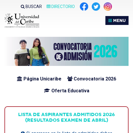
Nota:
BUSCAR
DIRECTORIO
este
sitio
MENU
web
incluye
un
sistema
de
accesibilidad.
Página Unicaribe
Convocatoria 2026
Oferta Educativa
LISTA DE ASPIRANTES ADMITIDOS 2026
(RESULTADOS EXAMEN DE ABRIL)