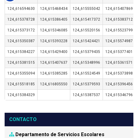
124_616594630
124_615468434
124_615555042
124_615407869
124_615378728
124_615386405
124_615417372
124_615383712
124_615373172
124_615346085
124_615520156
124_615523799
124_615350387
124_615393228
124_615424421
124_615574987
124_615384227
124_615429400
124_615379435
124_615377401
124_615381515
124_615407637
124_615348996
124_615361571
124_615355094
124_615385285
124_615524549
124_615373898
124_615518185
124_616805550
124_615379593
124_615396456
124_615384329
124_615387537
124_615346796
CONTACTO
Departamento de Servicios Escolares