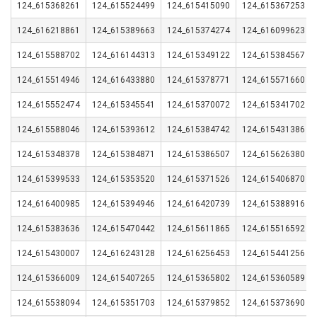
124_615368261
124_615524499
124_615415090
124_615367253
124_616218861
124_615389663
124_615374274
124_616099623
124_615588702
124_616144313
124_615349122
124_615384567
124_615514946
124_616433880
124_615378771
124_615571660
124_615552474
124_615345541
124_615370072
124_615341702
124_615588046
124_615393612
124_615384742
124_615431386
124_615348378
124_615384871
124_615386507
124_615626380
124_615399533
124_615353520
124_615371526
124_615406870
124_616400985
124_615394946
124_616420739
124_615388916
124_615383636
124_615470442
124_615611865
124_615516592
124_615430007
124_616243128
124_616256453
124_615441256
124_615366009
124_615407265
124_615365802
124_615360589
124_615538094
124_615351703
124_615379852
124_615373690