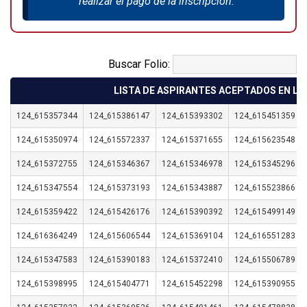
realizar el pago de la inscripción.
Buscar Folio:
LISTA DE ASPIRANTES ACEPTADOS EN LA
124_615357344
124_615386147
124_615393302
124_615451359
124_615350974
124_615572337
124_615371655
124_615623548
124_615372755
124_615346367
124_615346978
124_615345296
124_615347554
124_615373193
124_615343887
124_615523866
124_615359422
124_615426176
124_615390392
124_615499149
124_616364249
124_615606544
124_615369104
124_616551283
124_615347583
124_615390183
124_615372410
124_615506789
124_615398995
124_615404771
124_615452298
124_615390955