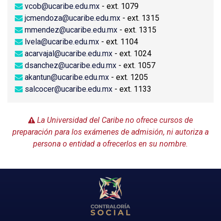
vcob@ucaribe.edu.mx
- ext. 1079
jcmendoza@ucaribe.edu.mx
- ext. 1315
mmendez@ucaribe.edu.mx
- ext. 1315
lvela@ucaribe.edu.mx
- ext. 1104
acarvajal@ucaribe.edu.mx
- ext. 1024
dsanchez@ucaribe.edu.mx
- ext. 1057
akantun@ucaribe.edu.mx
- ext. 1205
salcocer@ucaribe.edu.mx
- ext. 1133
La Universidad del Caribe no ofrece cursos de
preparación para los exámenes de admisión, ni autoriza a
persona o entidad a ofrecerlos en su nombre.