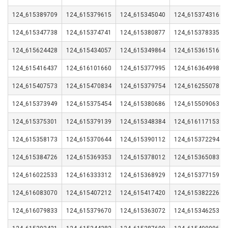
124_615389709
124_615379615
124_615345040
124_615374316
124_615347738
124_615374741
124_615380877
124_615378335
124_615624428
124_615434057
124_615349864
124_615361516
124_615416437
124_616101660
124_615377995
124_616364998
124_615407573
124_615470834
124_615379754
124_616255078
124_615373949
124_615375454
124_615380686
124_615509063
124_615375301
124_615379139
124_615348384
124_616117153
124_615358173
124_615370644
124_615390112
124_615372294
124_615384726
124_615369353
124_615378012
124_615365083
124_616022533
124_616333312
124_615368929
124_615377159
124_616083070
124_615407212
124_615417420
124_615382226
124_616079833
124_615379670
124_615363072
124_615346253