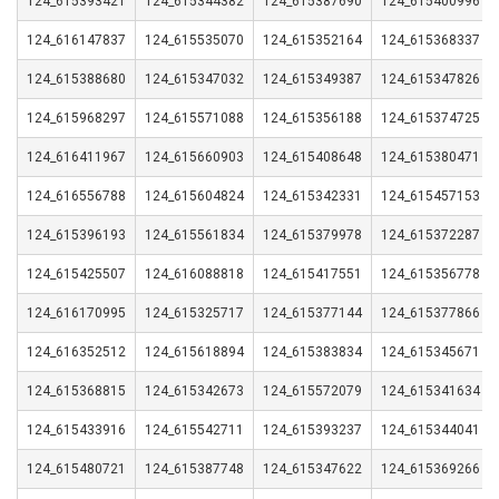
124_615393421
124_615344382
124_615387690
124_615400996
124_616147837
124_615535070
124_615352164
124_615368337
124_615388680
124_615347032
124_615349387
124_615347826
124_615968297
124_615571088
124_615356188
124_615374725
124_616411967
124_615660903
124_615408648
124_615380471
124_616556788
124_615604824
124_615342331
124_615457153
124_615396193
124_615561834
124_615379978
124_615372287
124_615425507
124_616088818
124_615417551
124_615356778
124_616170995
124_615325717
124_615377144
124_615377866
124_616352512
124_615618894
124_615383834
124_615345671
124_615368815
124_615342673
124_615572079
124_615341634
124_615433916
124_615542711
124_615393237
124_615344041
124_615480721
124_615387748
124_615347622
124_615369266