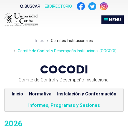
Nota:
BUSCAR
DIRECTORIO
este
sitio
MENU
web
incluye
un
Inicio
Comités Institucionales
sistema
de
Comité de Control y Desempeño Institucional (COCODI)
accesibilidad.
COCODI
Comité de Control y Desempeño Institucional
Inicio
Normativa
Instalación y Conformación
Informes, Programas y Sesiones
2026