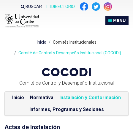
Nota:
BUSCAR
DIRECTORIO
este
sitio
MENU
web
incluye
un
Inicio
Comités Institucionales
sistema
de
Comité de Control y Desempeño Institucional (COCODI)
accesibilidad.
COCODI
Comité de Control y Desempeño Institucional
Inicio
Normativa
Instalación y Conformación
Informes, Programas y Sesiones
Actas de Instalación