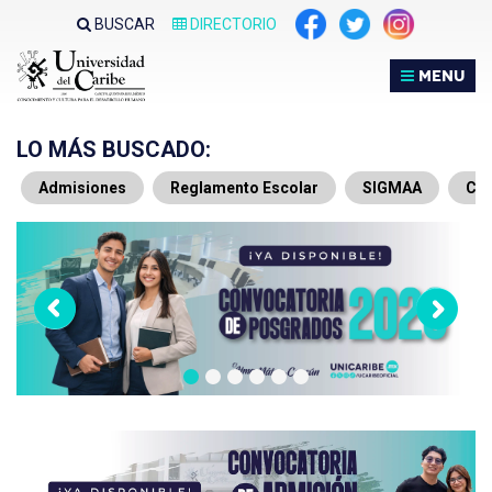
Nota:
BUSCAR
DIRECTORIO
este
sitio
MENU
web
incluye
un
LO MÁS BUSCADO:
sistema
Admisiones
Reglamento Escolar
SIGMAA
Che
de
accesibilidad.