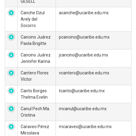
GESELL
Canche Dzul
acanche@ucaribe.edu.mx
Arely del
Socorro
Cancino Juárez
pcancino@ucaribe.edu.mx
Paola Brigitte
Cancino Juárez
jcancino@ucaribe.edu.mx
Jennifer Karina
Cantero Flores
vcantero@ucaribe.edu.mx
Víctor
Canto Borges
tcanto@ucaribe.edu.mx
Thelma Evelin
Canul Pech Ma.
mcanul@ucaribe.edu.mx
Cristina
Caraveo Pérez
mcaraveo@ucaribe.edu.mx
Miroslava