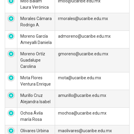
Moo Balam
lmoo@ucaribe.edu.mx
Laura Verónica
Morales Cámara
rmorales@ucaribe.edu.mx
Rodrigo A.
Moreno García
admoreno@ucaribe.edu.mx
Ameyalli Daniela
Moreno Ortíz
gmoreno@ucaribe.edu.mx
Guadalupe
Carolina
Mota Flores
mota@ucaribe.edu.mx
Ventura Enrique
Murillo Cruz
amurillo@ucaribe.edu.mx
Alejandra Isabel
Ochoa Ávila
mochoa@ucaribe.edu.mx
maría Rosa
Olivares Urbina
maolivares@ucaribe.edu.mx