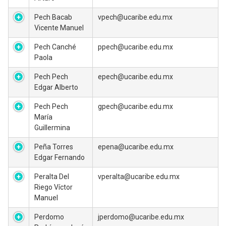
Pech Bacab
vpech@ucaribe.edu.mx
Vicente Manuel
Pech Canché
ppech@ucaribe.edu.mx
Paola
Pech Pech
epech@ucaribe.edu.mx
Edgar Alberto
Pech Pech
gpech@ucaribe.edu.mx
María
Guillermina
Peña Torres
epena@ucaribe.edu.mx
Edgar Fernando
Peralta Del
vperalta@ucaribe.edu.mx
Riego Víctor
Manuel
Perdomo
jperdomo@ucaribe.edu.mx