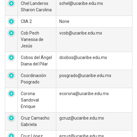
Chel Landeros
schel@ucaribe.edu.mx
Sharon Carolina
CIIA 2
None
Cob Pech
vcob@ucaribe.edu.mx
Vanessa de
Jesús
Cobos del Ángel
dcobos@ucaribe.edu.mx
Diana del Pilar
Coordinación
posgrado@ucaribe.edu.mx
Posgrado
Corona
ecorona@ucaribe.edu.mx
Sandoval
Enrique
Cruz Camacho
gcruz@ucaribe.edu.mx
Gabriela
Cruz López
ecruz@ucaribe.edu.mx