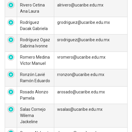
Rivero Cetina
alrivero@ucaribe.edu.mx
Ana Laura
Rodríguez
grodriguez@ucaribe.edu.mx
Dacak Gabriela
Rodríguez Ogaz
srodriguez@ucaribe.edu.mx
Sabrina Ivonne
Romero Medina
vromero@ucaribe.edu.mx
Víctor Manuel
Ronzón Lavié
rronzon@ucaribe.edu.mx
Ramón Eduardo
Rosado Alonzo
arosado@ucaribe.edu.mx
Pamela
Salas Cornejo
wsalas@ucaribe.edu.mx
Wilema
Jackeline