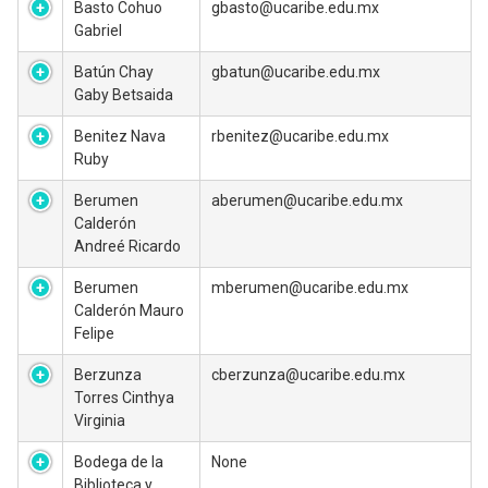
Basto Cohuo
gbasto@ucaribe.edu.mx
Gabriel
Batún Chay
gbatun@ucaribe.edu.mx
Gaby Betsaida
Benitez Nava
rbenitez@ucaribe.edu.mx
Ruby
Berumen
aberumen@ucaribe.edu.mx
Calderón
Andreé Ricardo
Berumen
mberumen@ucaribe.edu.mx
Calderón Mauro
Felipe
Berzunza
cberzunza@ucaribe.edu.mx
Torres Cinthya
Virginia
Bodega de la
None
Biblioteca y