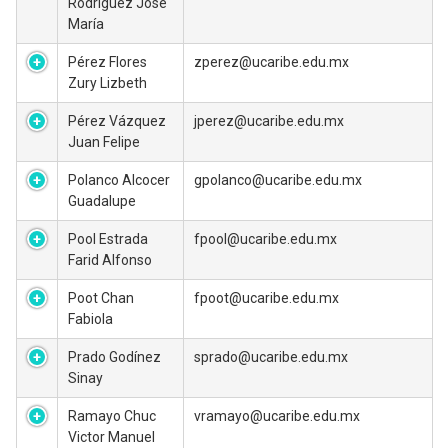
Rodríguez José
María
Pérez Flores
zperez@ucaribe.edu.mx
Zury Lizbeth
Pérez Vázquez
jperez@ucaribe.edu.mx
Juan Felipe
Polanco Alcocer
gpolanco@ucaribe.edu.mx
Guadalupe
Pool Estrada
fpool@ucaribe.edu.mx
Farid Alfonso
Poot Chan
fpoot@ucaribe.edu.mx
Fabiola
Prado Godínez
sprado@ucaribe.edu.mx
Sinay
Ramayo Chuc
vramayo@ucaribe.edu.mx
Victor Manuel