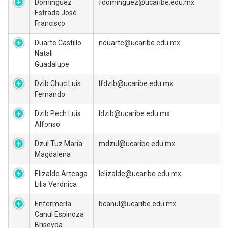
Domínguez
fdominguez@ucaribe.edu.mx
Estrada José
Francisco
Duarte Castillo
nduarte@ucaribe.edu.mx
Natali
Guadalupe
Dzib Chuc Luis
lfdzib@ucaribe.edu.mx
Fernando
Dzib Pech Luis
ldzib@ucaribe.edu.mx
Alfonso
Dzul Tuz María
mdzul@ucaribe.edu.mx
Magdalena
Elizalde Arteaga
lelizalde@ucaribe.edu.mx
Lilia Verónica
Enfermería:
bcanul@ucaribe.edu.mx
Canul Espinoza
Briseyda