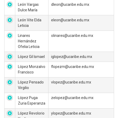
León Vargas
dleon@ucaribe.edu.mx
Dulce María
León Vite Elda
eleon@ucaribe.edu.mx
Leticia
Linares
olinares@ucaribe.edu.mx
Hernández
Ofelia Leticia
López Gil Ismael
iglopez@ucaribe.edu.mx
López Monzalvo
flopezm@ucaribe.edu.mx
Francisco
López Pensado
vlopez@ucaribe.edu.mx
Virgilio
López Puga
zelopez@ucaribe.edu.mx
Zuria Esperanza
López Revolorio
ylopez@ucaribe.edu.mx