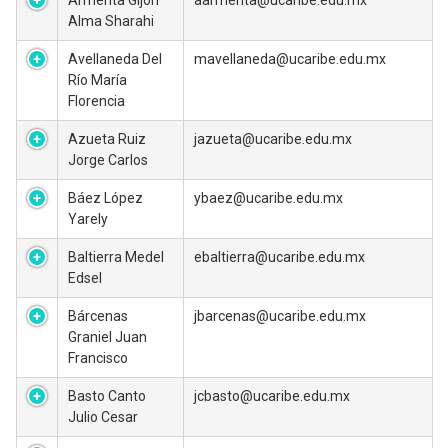
Armenta Gijon
aarmenta@ucaribe.edu.mx
Alma Sharahi
Avellaneda Del
mavellaneda@ucaribe.edu.mx
Río María
Florencia
Azueta Ruiz
jazueta@ucaribe.edu.mx
Jorge Carlos
Báez López
ybaez@ucaribe.edu.mx
Yarely
Baltierra Medel
ebaltierra@ucaribe.edu.mx
Edsel
Bárcenas
jbarcenas@ucaribe.edu.mx
Graniel Juan
Francisco
Basto Canto
jcbasto@ucaribe.edu.mx
Julio Cesar