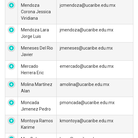
Mendoza
jcmendoza@ucaribe.edu.mx
Corona Jessica
Viridiana
Mendoza Lara
jmendoza@ucaribe.edu.mx
Jorge Luis
Meneses Del Rio
jmeneses@ucaribe.edu.mx
Javier
Mercado
emercado@ucaribe.edu.mx
Herrera Eric
Molina Martínez
amolina@ucaribe.edu.mx
Alan
Moncada
pmoncada@ucaribe.edu.mx
Jimenez Pedro
Montoya Ramos
kmontoya@ucaribe.edu.mx
Karime