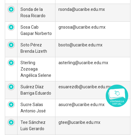
Sonda de la
rsonda@ucaribe.edu.mx
Rosa Ricardo
Sosa Cab
gnsosa@ucaribe.edu.mx
Gaspar Norberto
Soto Pérez
bsoto@ucaribe.edu.mx
Brenda Lizeth
Sterling
asterling@ucaribe.edu.mx
Zozoaga
Angélica Selene
Suárez Díaz
esuarezdb@ucaribe.edu.mx
Barriga Eduardo
Sucre Salas
asucre@ucaribe.edu.mx
Antonio José
Tee Sánchez
gtee@ucaribe.edu.mx
Luis Gerardo