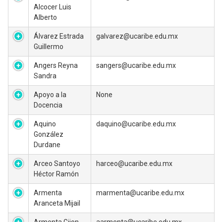
Alcocer Luis
Alberto
Álvarez Estrada
galvarez@ucaribe.edu.mx
Guillermo
Angers Reyna
sangers@ucaribe.edu.mx
Sandra
Apoyo a la
None
Docencia
Aquino
daquino@ucaribe.edu.mx
González
Durdane
Arceo Santoyo
harceo@ucaribe.edu.mx
Héctor Ramón
Armenta
marmenta@ucaribe.edu.mx
Aranceta Mijail