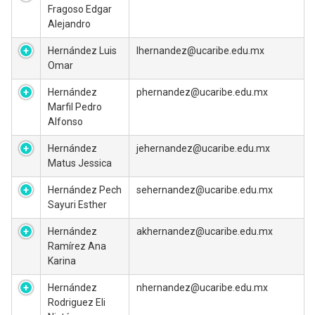
Fragoso Edgar
Alejandro
Hernández Luis
lhernandez@ucaribe.edu.mx
Omar
Hernández
phernandez@ucaribe.edu.mx
Marfil Pedro
Alfonso
Hernández
jehernandez@ucaribe.edu.mx
Matus Jessica
Hernández Pech
sehernandez@ucaribe.edu.mx
Sayuri Esther
Hernández
akhernandez@ucaribe.edu.mx
Ramírez Ana
Karina
Hernández
nhernandez@ucaribe.edu.mx
Rodriguez Eli