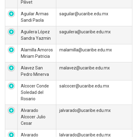
Pilivet
Aguilar Armas
saguilar@ucaribe.edu.mx
Sandi Paola
Aguilera López
saguilera@ucaribe.edu.mx
Sandra Yazmin
Alamilla Amoros
malamilla@ucaribe.edu.mx
Miriam Patricia
Alavez San
malavez@ucaribe.edu.mx
Pedro Minerva
Alcocer Conde
salcocer@ucaribe.edu.mx
Soledad del
Rosario
Alvarado
jalvarado@ucaribe.edu.mx
Alcocer Julio
Cesar
Alvarado
lalvarado@ucaribe.edu.mx