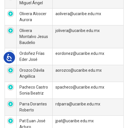
Miguel Ángel
Olivera Alcocer
aolivera@ucaribe.edu.mx
Aurora
Olivera
jolivera@ucaribe.edu.mx
Montalvo Jesus
Baudelio
Ordoñez Frías
eordonez@ucaribe.edu.mx
Accesibilidad
Eder José
Orozco Dávila
aorozco@ucaribe.edu.mx
Angélica
Pacheco Castro
spacheco@ucaribe.edu.mx
Sonia Beatriz
Parra Dorantes
rdparra@ucaribe.edu.mx
Roberto
Pat Euan José
jpat@ucaribe.edu.mx
Arturo