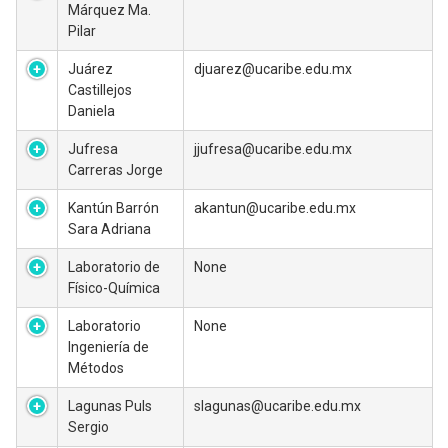
Márquez Ma.
Pilar
Juárez
djuarez@ucaribe.edu.mx
Castillejos
Daniela
Jufresa
jjufresa@ucaribe.edu.mx
Carreras Jorge
Kantún Barrón
akantun@ucaribe.edu.mx
Sara Adriana
Laboratorio de
None
Físico-Química
Laboratorio
None
Ingeniería de
Métodos
Lagunas Puls
slagunas@ucaribe.edu.mx
Sergio