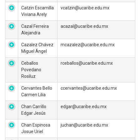
Catzin Escamilla
vcatzin@ucaribe.edu.mx
Viviana Arely
Cazal Ferreira
acazal@ucaribe.edu.mx
Alejandra
Cazalez Chávez
mcazalez@ucaribe.edu.mx
Miguel Ángel
Ceballos
rceballos@ucaribe.edu.mx
Povedano
Rosiluz
Cervantes Bello
ccervantes@ucaribe.edu.mx
Carmen Lilia
Chan Carrillo
edgar@ucaribe.edu.mx
Edgar Jesús
Chan Espinosa
juchan@ucaribe.edu.mx
Josue Uriel