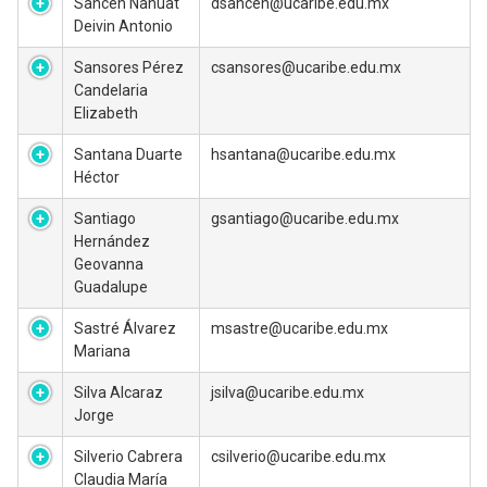
Sancen Nahuat
dsancen@ucaribe.edu.mx
Deivin Antonio
Sansores Pérez
csansores@ucaribe.edu.mx
Candelaria
Elizabeth
Santana Duarte
hsantana@ucaribe.edu.mx
Héctor
Santiago
gsantiago@ucaribe.edu.mx
Hernández
Geovanna
Guadalupe
Sastré Álvarez
msastre@ucaribe.edu.mx
Mariana
Silva Alcaraz
jsilva@ucaribe.edu.mx
Jorge
Silverio Cabrera
csilverio@ucaribe.edu.mx
Claudia María