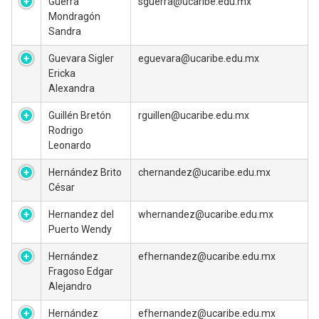
Guerra
sguerra@ucaribe.edu.mx
Mondragón
Sandra
Guevara Sigler
eguevara@ucaribe.edu.mx
Ericka
Alexandra
Guillén Bretón
rguillen@ucaribe.edu.mx
Rodrigo
Leonardo
Hernández Brito
chernandez@ucaribe.edu.mx
César
Hernandez del
whernandez@ucaribe.edu.mx
Puerto Wendy
Hernández
efhernandez@ucaribe.edu.mx
Fragoso Edgar
Alejandro
Hernández
efhernandez@ucaribe.edu.mx