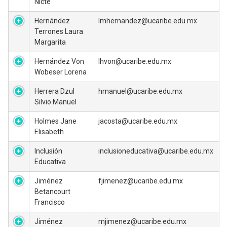
Nicté
Hernández
lmhernandez@ucaribe.edu.mx
Terrones Laura
Margarita
Hernández Von
lhvon@ucaribe.edu.mx
Wobeser Lorena
Herrera Dzul
hmanuel@ucaribe.edu.mx
Silvio Manuel
Holmes Jane
jacosta@ucaribe.edu.mx
Elisabeth
Inclusión
inclusioneducativa@ucaribe.edu.mx
Educativa
Jiménez
fjimenez@ucaribe.edu.mx
Betancourt
Francisco
Jiménez
mjimenez@ucaribe.edu.mx