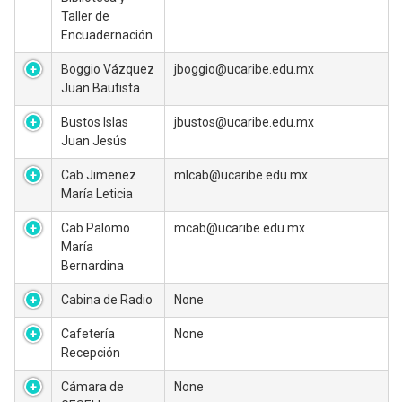
Taller de
Encuadernación
Boggio Vázquez
jboggio@ucaribe.edu.mx
Juan Bautista
Bustos Islas
jbustos@ucaribe.edu.mx
Juan Jesús
Cab Jimenez
mlcab@ucaribe.edu.mx
María Leticia
Cab Palomo
mcab@ucaribe.edu.mx
María
Bernardina
Cabina de Radio
None
Cafetería
None
Recepción
Cámara de
None