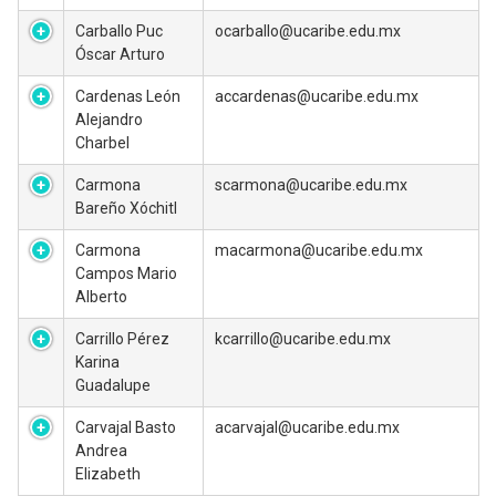
Carballo Puc
ocarballo@ucaribe.edu.mx
Óscar Arturo
Cardenas León
accardenas@ucaribe.edu.mx
Alejandro
Charbel
Carmona
scarmona@ucaribe.edu.mx
Bareño Xóchitl
Carmona
macarmona@ucaribe.edu.mx
Campos Mario
Alberto
Carrillo Pérez
kcarrillo@ucaribe.edu.mx
Karina
Guadalupe
Carvajal Basto
acarvajal@ucaribe.edu.mx
Andrea
Elizabeth