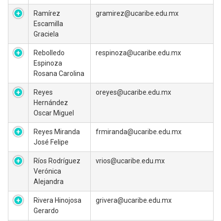
Ramírez
gramirez@ucaribe.edu.mx
Escamilla
Graciela
Rebolledo
respinoza@ucaribe.edu.mx
Espinoza
Rosana Carolina
Reyes
oreyes@ucaribe.edu.mx
Hernández
Oscar Miguel
Reyes Miranda
frmiranda@ucaribe.edu.mx
José Felipe
Ríos Rodríguez
vrios@ucaribe.edu.mx
Verónica
Alejandra
Rivera Hinojosa
grivera@ucaribe.edu.mx
Gerardo