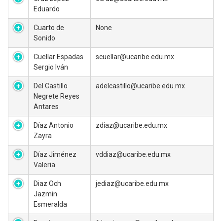
Eduardo
Cuarto de
None
Sonido
Cuellar Espadas
scuellar@ucaribe.edu.mx
Sergio Iván
Del Castillo
adelcastillo@ucaribe.edu.mx
Negrete Reyes
Antares
Díaz Antonio
zdiaz@ucaribe.edu.mx
Zayra
Díaz Jiménez
vddiaz@ucaribe.edu.mx
Valeria
Diaz Och
jediaz@ucaribe.edu.mx
Jazmin
Esmeralda