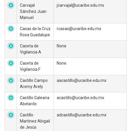
Carvajal
jcarvajal@ucaribe.edu.mx
Sánchez Juan
Manuel
Casas de la Cruz
rcasas@ucaribe.edu.mx
Rosa Guadalupe
Caseta de
None
Vigilancia A
Caseta de
None
Vigilancia F
Castillo Campo
aacastillo@ucaribe.edu.mx
Aremy Arely
Castillo Galeana
acastillo@ucaribe.edu.mx
Abelardo
Castillo
adcastillo@ucaribe.edu.mx
Martinez Abigail
de Jesús