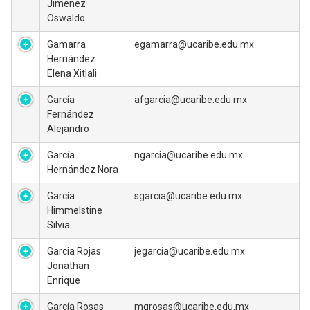
Jimenez
Oswaldo
Gamarra
egamarra@ucaribe.edu.mx
Hernández
Elena Xitlali
García
afgarcia@ucaribe.edu.mx
Fernández
Alejandro
García
ngarcia@ucaribe.edu.mx
Hernández Nora
García
sgarcia@ucaribe.edu.mx
Himmelstine
Silvia
Garcia Rojas
jegarcia@ucaribe.edu.mx
Jonathan
Enrique
García Rosas
mgrosas@ucaribe.edu.mx