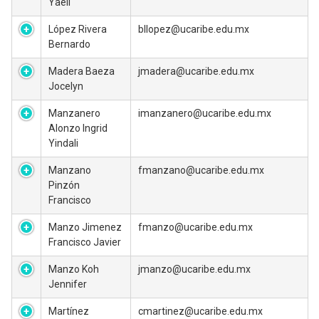
Yaeli
López Rivera
bllopez@ucaribe.edu.mx
Bernardo
Madera Baeza
jmadera@ucaribe.edu.mx
Jocelyn
Manzanero
imanzanero@ucaribe.edu.mx
Alonzo Ingrid
Yindali
Manzano
fmanzano@ucaribe.edu.mx
Pinzón
Francisco
Manzo Jimenez
fmanzo@ucaribe.edu.mx
Francisco Javier
Manzo Koh
jmanzo@ucaribe.edu.mx
Jennifer
Martínez
cmartinez@ucaribe.edu.mx