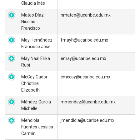
Claudia Inés
Mateo Díaz
nmateo@ucaribe.edu.mx
Nicolás
Francisco
May Hernández
fmayh@ucaribe.edu.mx
Francisco José
May Naal Erika
emay@ucaribe.edu.mx
Rubi
McCoy Cador
cmccoy@ucaribe.edu.mx
Christine
Elizabeth
Méndez García
mmendez@ucaribe.edu.mx
Michelle
Mendiola
jmendiola@ucaribe.edu.mx
Fuentes Jessica
Carmin