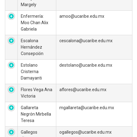
Margely
Enfermería:
amoo@ucaribe.edu.mx
Moo Chan Alix
Gabriela
Escalona
cescalona@ucaribe.edu.mx
Hernández
Consepción
Estolano
destolano@ucaribe.edu.mx
Cristerna
Damayanti
Flores Vega Ana
aflores@ucaribe.edu.mx
Victoria
Gallareta
mgallareta@ucaribe.edu.mx
Negrón Mirbella
Teresa
Gallegos
ogallegos@ucaribe.edu.mx