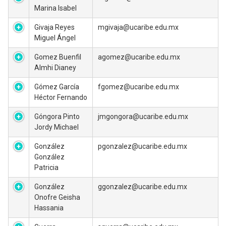
Marina Isabel
Givaja Reyes
mgivaja@ucaribe.edu.mx
Miguel Ángel
Gomez Buenfil
agomez@ucaribe.edu.mx
Almhi Dianey
Gómez García
fgomez@ucaribe.edu.mx
Héctor Fernando
Góngora Pinto
jmgongora@ucaribe.edu.mx
Jordy Michael
González
pgonzalez@ucaribe.edu.mx
González
Patricia
González
ggonzalez@ucaribe.edu.mx
Onofre Geisha
Hassania