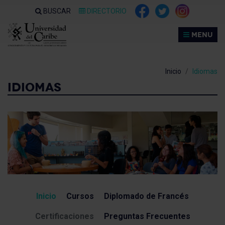
Nota:
BUSCAR
DIRECTORIO
este
sitio
MENU
web
incluye
un
Inicio
Idiomas
sistema
IDIOMAS
de
accesibilidad.
Inicio
Cursos
Diplomado de Francés
Certificaciones
Preguntas Frecuentes