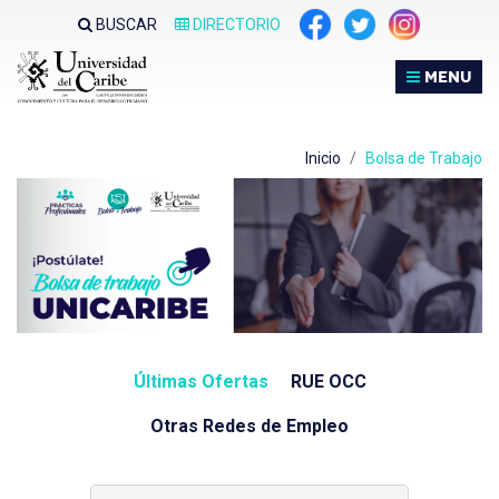
Nota:
BUSCAR
DIRECTORIO
este
sitio
MENU
web
incluye
un
Inicio
Bolsa de Trabajo
sistema
de
accesibilidad.
Últimas Ofertas
RUE OCC
Otras Redes de Empleo