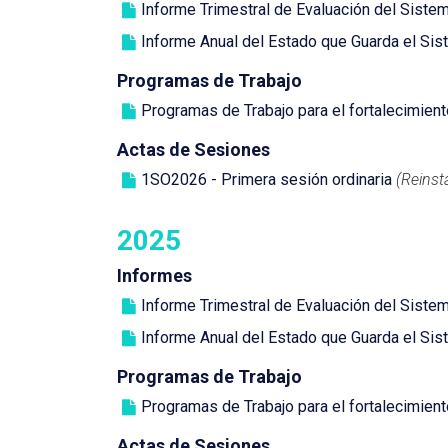
Informe Trimestral de Evaluación del Sistema
personas
Informe Anual del Estado que Guarda el Sist
con
discapacidad
Programas de Trabajo
visual
Programas de Trabajo para el fortalecimient
que
están
Actas de Sesiones
usando
1SO2026 - Primera sesión ordinaria
(Reinst
un
lector
2025
de
pantalla;
Informes
Presione
Informe Trimestral de Evaluación del Sistema
Control-
F10
Informe Anual del Estado que Guarda el Sist
para
Programas de Trabajo
abrir
un
Programas de Trabajo para el fortalecimient
menú
Actas de Sesiones