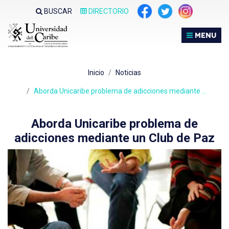
Nota:
BUSCAR
DIRECTORIO
este
sitio
MENU
web
incluye
un
Inicio
Noticias
sistema
de
Aborda Unicaribe problema de adicciones mediante …
accesibilidad.
Aborda Unicaribe problema de
adicciones mediante un Club de Paz