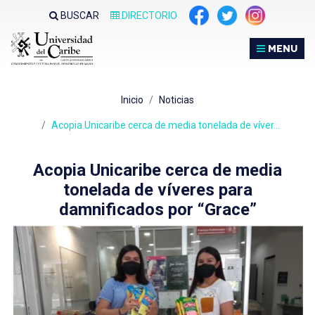
Nota:
BUSCAR
DIRECTORIO
este
sitio
MENU
web
incluye
un
Inicio
Noticias
sistema
de
Acopia Unicaribe cerca de media tonelada de víver…
accesibilidad.
Acopia Unicaribe cerca de media
tonelada de víveres para
damnificados por “Grace”