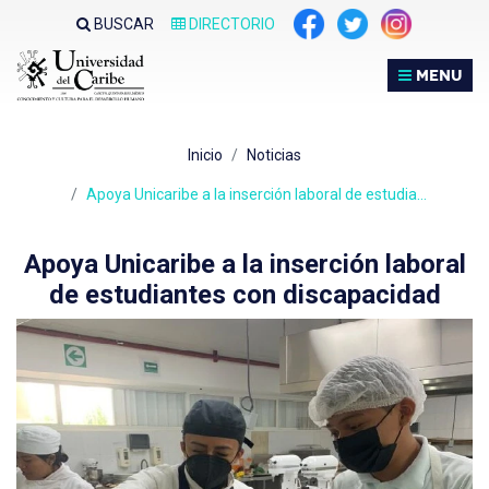
Nota:
BUSCAR
DIRECTORIO
este
sitio
MENU
web
incluye
un
Inicio
Noticias
sistema
de
Apoya Unicaribe a la inserción laboral de estudia…
accesibilidad.
Apoya Unicaribe a la inserción laboral
de estudiantes con discapacidad