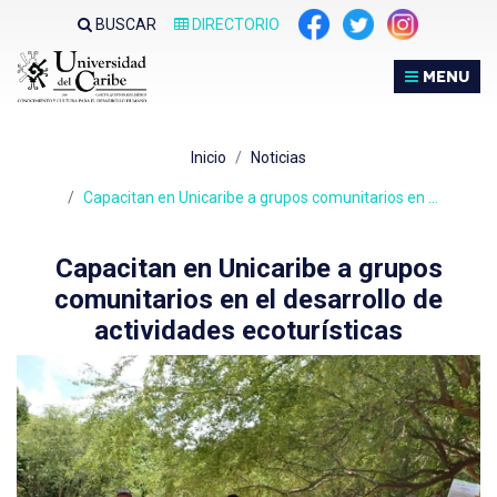
Nota:
BUSCAR
DIRECTORIO
este
sitio
MENU
web
incluye
un
Inicio
Noticias
sistema
de
Capacitan en Unicaribe a grupos comunitarios en …
accesibilidad.
Capacitan en Unicaribe a grupos
comunitarios en el desarrollo de
actividades ecoturísticas