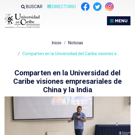
Nota:
BUSCAR
DIRECTORIO
este
sitio
MENU
web
incluye
un
Inicio
Noticias
sistema
de
Comparten en la Universidad del Caribe visiones e…
accesibilidad.
Comparten en la Universidad del
Caribe visiones empresariales de
China y la India