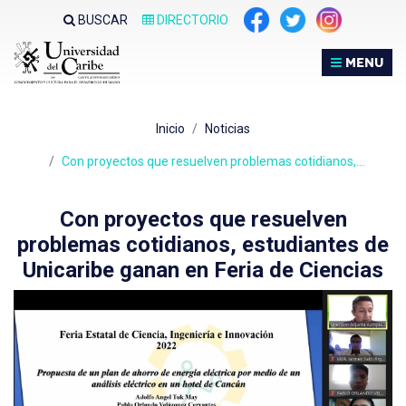
Nota:
BUSCAR
DIRECTORIO
este
sitio
MENU
web
incluye
un
Inicio
Noticias
sistema
de
Con proyectos que resuelven problemas cotidianos,…
accesibilidad.
Con proyectos que resuelven
problemas cotidianos, estudiantes de
Unicaribe ganan en Feria de Ciencias