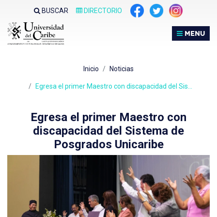
Nota:
BUSCAR
DIRECTORIO
este
sitio
MENU
web
incluye
un
Inicio
Noticias
sistema
de
Egresa el primer Maestro con discapacidad del Sis…
accesibilidad.
Egresa el primer Maestro con
discapacidad del Sistema de
Posgrados Unicaribe