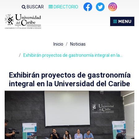
Nota:
BUSCAR
DIRECTORIO
este
sitio
MENU
web
incluye
un
Inicio
Noticias
sistema
de
Exhibirán proyectos de gastronomía integral en la…
accesibilidad.
Exhibirán proyectos de gastronomía
integral en la Universidad del Caribe