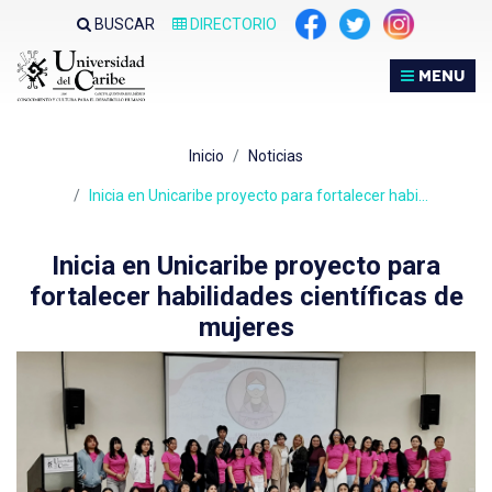
Nota:
BUSCAR
DIRECTORIO
este
sitio
MENU
web
incluye
un
Inicio
Noticias
sistema
de
Inicia en Unicaribe proyecto para fortalecer habi…
accesibilidad.
Inicia en Unicaribe proyecto para
fortalecer habilidades científicas de
mujeres