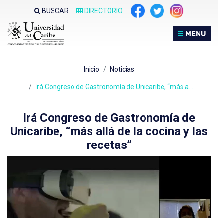
Nota:
BUSCAR
DIRECTORIO
este
sitio
MENU
web
incluye
un
Inicio
Noticias
sistema
de
Irá Congreso de Gastronomía de Unicaribe, “más a…
accesibilidad.
Irá Congreso de Gastronomía de
Unicaribe, “más allá de la cocina y las
recetas”