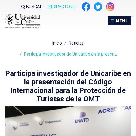
Nota:
BUSCAR
DIRECTORIO
este
sitio
MENU
web
incluye
un
Inicio
Noticias
sistema
de
Participa investigador de Unicaribe en la present…
accesibilidad.
Participa investigador de Unicaribe en
la presentación del Código
Internacional para la Protección de
Turistas de la OMT