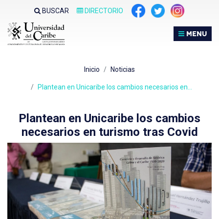
Nota:
BUSCAR
DIRECTORIO
este
sitio
MENU
web
incluye
un
Inicio
Noticias
sistema
de
Plantean en Unicaribe los cambios necesarios en…
accesibilidad.
Plantean en Unicaribe los cambios
necesarios en turismo tras Covid