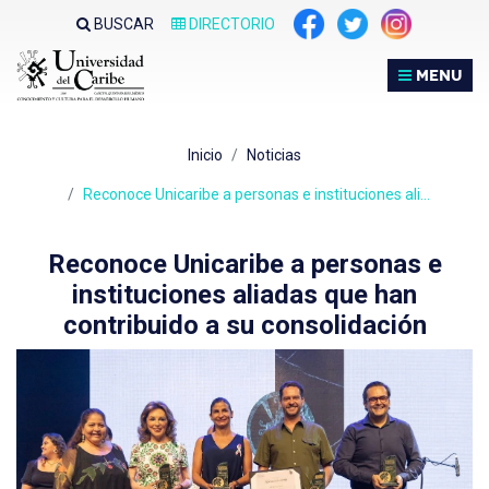
Nota:
BUSCAR
DIRECTORIO
este
sitio
MENU
web
incluye
un
Inicio
Noticias
sistema
de
Reconoce Unicaribe a personas e instituciones ali…
accesibilidad.
Reconoce Unicaribe a personas e
instituciones aliadas que han
contribuido a su consolidación