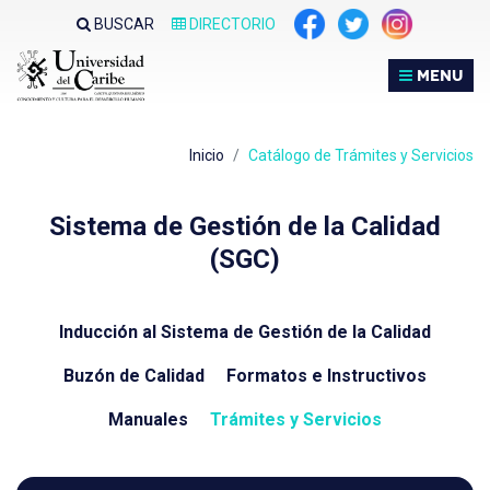
Nota:
BUSCAR
DIRECTORIO
este
sitio
MENU
web
incluye
un
Inicio
Catálogo de Trámites y Servicios
sistema
de
Sistema de Gestión de la Calidad
accesibilidad.
(SGC)
Inducción al Sistema de Gestión de la Calidad
Buzón de Calidad
Formatos e Instructivos
Manuales
Trámites y Servicios