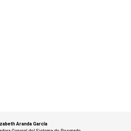
izabeth Aranda García
adora General del Sistema de Posgrado