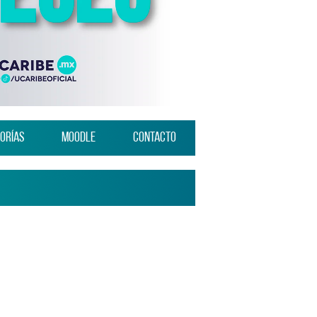
orías
Moodle
Contacto