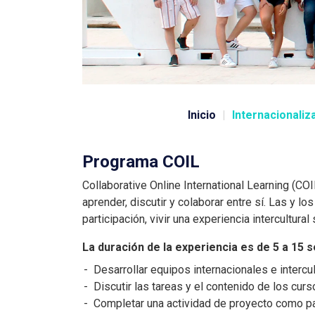
personas
con
discapacidad
visual
que
están
usando
Inicio
Internacionaliz
un
lector
Programa COIL
de
pantalla;
Collaborative Online International Learning (CO
Presione
aprender, discutir y colaborar entre sí. Las y 
Control-
participación, vivir una experiencia intercultural
F10
La duración de la experiencia es de 5 a 15 
para
abrir
Desarrollar equipos internacionales e intercu
un
Discutir las tareas y el contenido de los cur
menú
Completar una actividad de proyecto como p