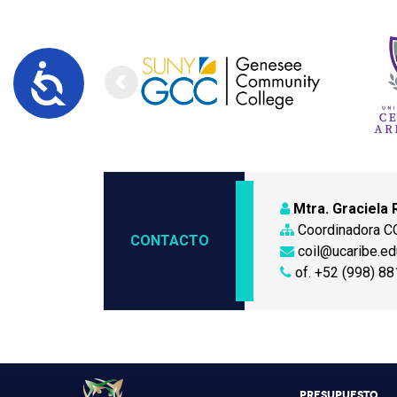
Accesibilidad
Mtra. Graciela 
Coordinadora CO
CONTACTO
coil@ucaribe.e
of. +52 (998) 88
PRESUPUESTO